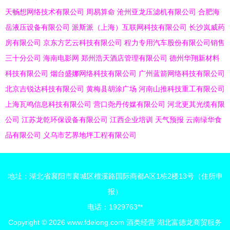
天畅想网络技术有限公司
周易算命
沧州亚龙压滤机有限公司
合肥海
岳液压设备有限公司
派斯派（上海）互联网科技有限公司
长沙岚威药
房有限公司
京东方艺云科技有限公司
程力专用汽车股份有限公司销售
三十分公司
海南电影网
郑州浩天酒店管理有限公司
德州华翔新材料
科技有限公司
烟台盛娜网络科技有限公司
广州蓝箭网络科技有限公司
北京吉锐达科技有限公司
黄梅县胡涂广场
河南山推科技重工有限公司
上海瓦鸣信息科技有限公司
营口尧丹传媒有限公司
河北更其光缆有限
公司
江苏龙乾环保设备有限公司
江西企业培训
天气预报
云南绿华食
品有限公司
义乌市艺界地坪工程有限公司
地址：湖北省襄阳市襄城区檀溪路国际商都A区1栋2楼13号（住所申
报）
电话：1929763**
Copyright © 2026
www.fdelong.com
酒类经营
湖北富德龙商贸服务