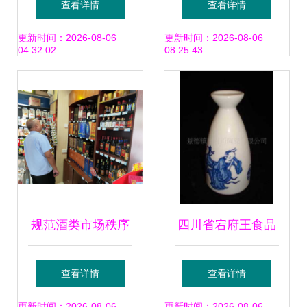
查看详情
查看详情
‘特供酒’清源打链专
瓶小白龙红盒品鉴
更新时间：2026-08-06
更新时间：2026-08-06
04:32:02
08:25:43
项行动见实效
与行业分析
规范酒类市场秩序
四川省宕府王食品
守护群众消费安全
有限责任公司达州
查看详情
查看详情
更新时间：2026-08-06
更新时间：2026-08-06