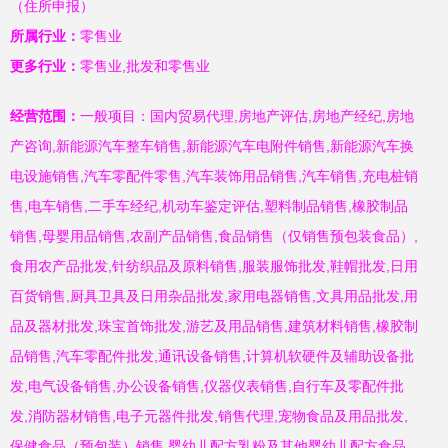
（住所申报）
所属行业：
零售业
更多行业：
零售业,批发和零售业
经营范围：
一般项目：国内贸易代理,房地产评估,房地产经纪,房地
产咨询,新能源汽车整车销售,新能源汽车电附件销售,新能源汽车换
电设施销售,汽车零配件零售,汽车装饰用品销售,汽车销售,充电桩销
售,电车销售,二手车经纪,机动车鉴定评估,塑料制品销售,橡胶制品
销售,母婴用品销售,农副产品销售,食品销售（仅销售预包装食品）,
食用农产品批发,针纺织品及原料销售,服装服饰批发,鞋帽批发,日用
百货销售,厨具卫具及日用杂品批发,家用电器销售,文具用品批发,用
品及器材批发,珠宝首饰批发,游艺及用品销售,建筑材料销售,橡胶制
品销售,汽车零配件批发,通讯设备销售,计算机软硬件及辅助设备批
发,电气设备销售,办公设备销售,仪器仪表销售,自行车及零配件批
发,消防器材销售,电子元器件批发,销售代理,宠物食品及用品批发,
保健食品（预包装）销售,婴幼儿配方乳粉及其他婴幼儿配方食品