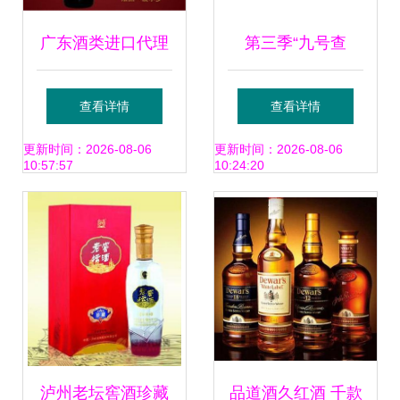
广东酒类进口代理
第三季“九号查
清关资料详解 佰棠
酒”行动圆满收官，
查看详情
查看详情
酒业经营指南
现场查获冒牌“茅台
更新时间：2026-08-06
更新时间：2026-08-06
10:57:57
10:24:20
1935”等假酒，守
护酒类经营市场秩
序
泸州老坛窖酒珍藏
品道酒久红酒 千款