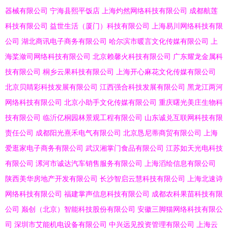
器械有限公司
宁海县熙平饭店
上海灼然网络科技有限公司
成都航莲
科技有限公司
益世生活（厦门）科技有限公司
上海易川网络科技有限
公司
湖北商讯电子商务有限公司
哈尔滨市暖言文化传媒有限公司
上
海桨潋司网络科技有限公司
北京赖馨火科技有限公司
广东耀龙金属科
技有限公司
桐乡云果科技有限公司
上海开心麻花文化传媒有限公司
北京贝睛彩科技发展有限公司
江西强合科技发展有限公司
黑龙江两河
网络科技有限公司
北京小助手文化传媒有限公司
重庆曙光美庄生物科
技有限公司
临沂亿桐园林景观工程有限公司
山东诚兑互联网科技有限
责任公司
成都阳光熹禾电气有限公司
北京恳尼蒂商贸有限公司
上海
爱逛家电子商务有限公司
武汉湘掌门食品有限公司
江苏如天光电科技
有限公司
漯河市诚达汽车销售服务有限公司
上海滔绘信息有限公司
陕西美华房地产开发有限公司
长沙智启云慧科技有限公司
上海北速诗
网络科技有限公司
福建掌声信息科技有限公司
成都农科果苗科技有限
公司
巅创（北京）智能科技股份有限公司
安徽三脚猫网络科技有限公
司
深圳市艾能机电设备有限公司
中兴远见投资管理有限公司
上海云